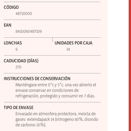
CÓDIGO
48710000
EAN
8410060487109
LONCHAS
UNIDADES POR CAJA
6
14
CADUCIDAD (DÍAS)
270
INSTRUCCIONES DE CONSERVACIÓN
Manténgase entre 0°c y 5°c. una vez abierto el
envase conservar en condiciones de
refrigeración, protegido y consumir en 7 días.
TIPO DE ENVASE
Envasado en atmosfera protectora. mezcla de
gases: extendapack 14 (nitrogeno 80%, dioxido
de carbono 20%).