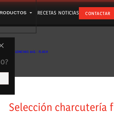
RECETAS
NOTICIAS
RODUCTOS
CONTACTAR
SPUÑA EN NUESTRAS RSS
SALAMI LONCHAS 60G - FLASH
DO?
e nosotros
Productos
Selección charcutería f