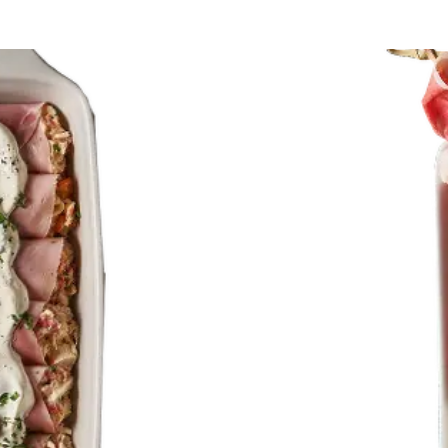
e
te
ados
 y