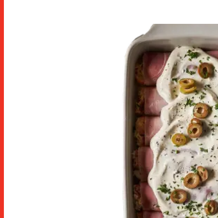
de loncheados en skin-pack o en
atmósfera protectora, envasados qu
garantizan la máxima higiene,
vistosidad y atractivo del producto,
además de conservarlo perfectamen
hasta el momento de su consumo.
descubra todo un mundo en lonche
espuña: jamón curado, embutidos,
jamón cocido, cintas e hilos, alta
charcutería, pavo, bacon y fiambres,
formatos horeca.