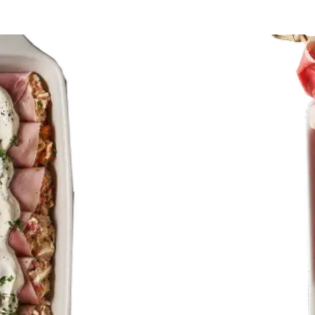
e
te
ados
 y