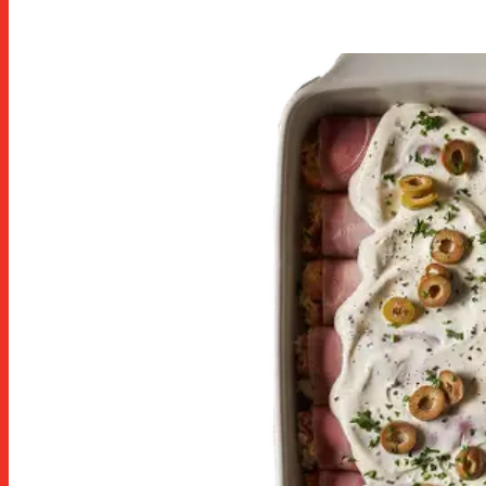
de loncheados en skin-pack o en
atmósfera protectora, envasados qu
garantizan la máxima higiene,
vistosidad y atractivo del producto,
además de conservarlo perfectamen
hasta el momento de su consumo.
descubra todo un mundo en lonche
espuña: jamón curado, embutidos,
jamón cocido, cintas e hilos, alta
charcutería, pavo, bacon y fiambres,
formatos horeca.