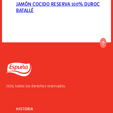
JAMÓN COCIDO RESERVA 100% DUROC
BATALLÉ
IR A
Espuña
2026, todos los derechos reservados.
HISTORIA