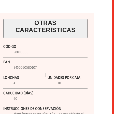
OTRAS
CARACTERÍSTICAS
CÓDIGO
58010000
EAN
8410060580107
LONCHAS
UNIDADES POR CAJA
4
10
CADUCIDAD (DÍAS)
60
INSTRUCCIONES DE CONSERVACIÓN
Manténgase entre 0°c y 5°c. una vez abierto el