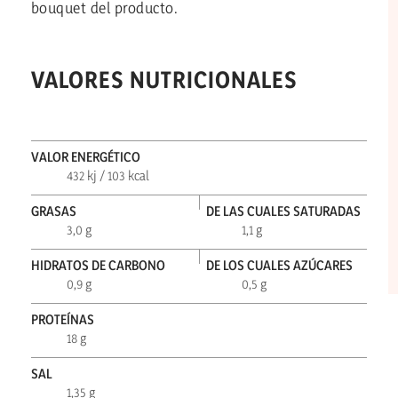
bouquet del producto.
VALORES NUTRICIONALES
VALOR ENERGÉTICO
432 kj / 103 kcal
GRASAS
DE LAS CUALES SATURADAS
3,0 g
1,1 g
HIDRATOS DE CARBONO
DE LOS CUALES AZÚCARES
0,9 g
0,5 g
PROTEÍNAS
18 g
SAL
1,35 g