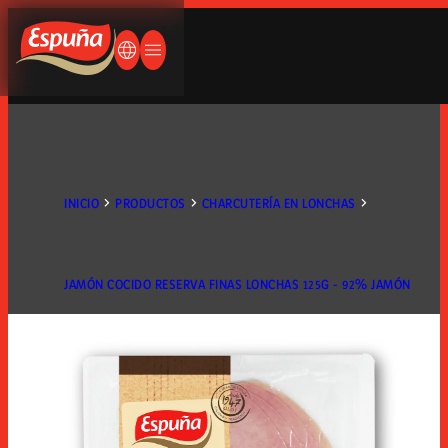
añol (Esp)
Francés
Espuña
¿QUÉ ESTÁS BUSCANDO?
Alemán
CAMBIAR IDIOMA
ABRIR/CERRAR MENÚ
glés (UK)
lés (USA)
aponés
SOBRE NOSOTROS
INICIO
PRODUCTOS
CHARCUTERÍA EN LONCHAS
LA VIDA ES PAN CON JAMÓN
JAMÓN COCIDO RESERVA FINAS LONCHAS 125G - 92% JAMÓN
Sobre nosotr
HISTORIA
PRODUCTOS
EXPANSIÓN INTERNACIONAL
INSTALACIONES