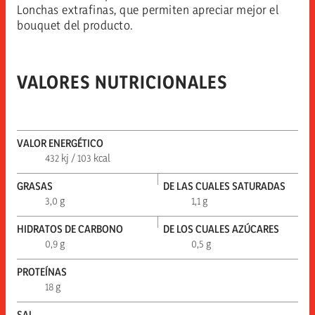
Lonchas extrafinas, que permiten apreciar mejor el
bouquet del producto.
VALORES NUTRICIONALES
VALOR ENERGÉTICO
432 kj / 103 kcal
GRASAS
DE LAS CUALES SATURADAS
3,0 g
1,1 g
HIDRATOS DE CARBONO
DE LOS CUALES AZÚCARES
0,9 g
0,5 g
PROTEÍNAS
18 g
SAL