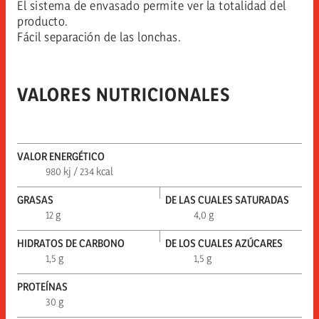
El sistema de envasado permite ver la totalidad del
producto.
Fácil separación de las lonchas.
VALORES NUTRICIONALES
VALOR ENERGÉTICO
980 kj / 234 kcal
GRASAS
DE LAS CUALES SATURADAS
12 g
4,0 g
HIDRATOS DE CARBONO
DE LOS CUALES AZÚCARES
1,5 g
1,5 g
PROTEÍNAS
30 g