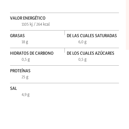
VALOR ENERGÉTICO
1105 kj / 264 kcal
GRASAS
DE LAS CUALES SATURADAS
18 g
6,0 g
HIDRATOS DE CARBONO
DE LOS CUALES AZÚCARES
0,5 g
0,5 g
PROTEÍNAS
25 g
SAL
4,9 g