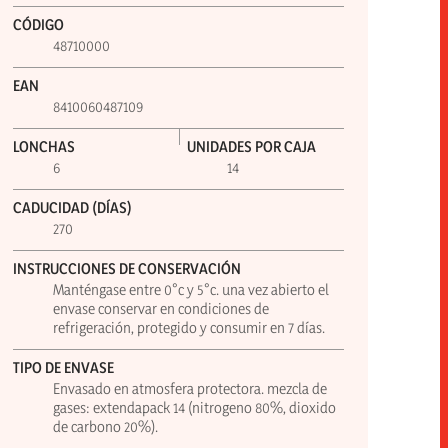
CÓDIGO
48710000
EAN
8410060487109
LONCHAS
UNIDADES POR CAJA
6
14
CADUCIDAD (DÍAS)
270
INSTRUCCIONES DE CONSERVACIÓN
Manténgase entre 0°c y 5°c. una vez abierto el
envase conservar en condiciones de
refrigeración, protegido y consumir en 7 días.
TIPO DE ENVASE
Envasado en atmosfera protectora. mezcla de
gases: extendapack 14 (nitrogeno 80%, dioxido
de carbono 20%).