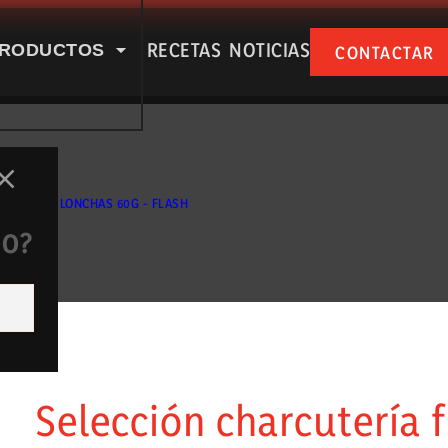
RECETAS
NOTICIAS
RODUCTOS
CONTACTAR
SPUÑA EN NUESTRAS RSS
SALAMI LONCHAS 60G - FLASH
DO?
e nosotros
Productos
Selección charcutería f