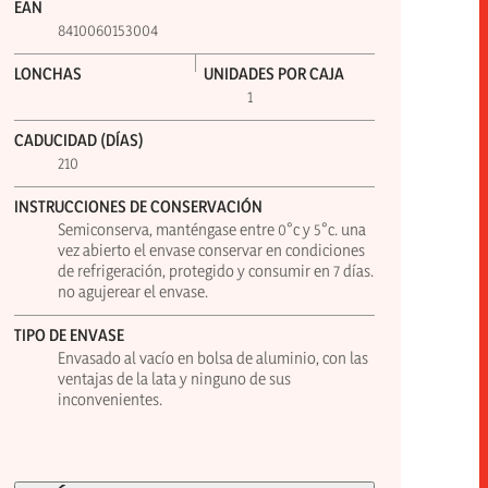
EAN
8410060153004
LONCHAS
UNIDADES POR CAJA
1
CADUCIDAD (DÍAS)
210
INSTRUCCIONES DE CONSERVACIÓN
Semiconserva, manténgase entre 0°c y 5°c. una
vez abierto el envase conservar en condiciones
de refrigeración, protegido y consumir en 7 días.
no agujerear el envase.
TIPO DE ENVASE
Envasado al vacío en bolsa de aluminio, con las
ventajas de la lata y ninguno de sus
inconvenientes.