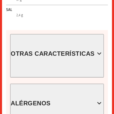
SAL
2,4 g
OTRAS CARACTERÍSTICAS
CÓDIGO
15710000
EAN
ALÉRGENOS
8410060157101