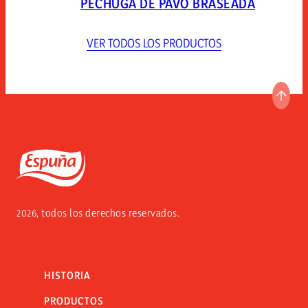
PECHUGA DE PAVO BRASEADA
VER TODOS LOS PRODUCTOS
IR A
Espuña
2026, todos los derechos reservados.
HISTORIA
PRODUCTOS