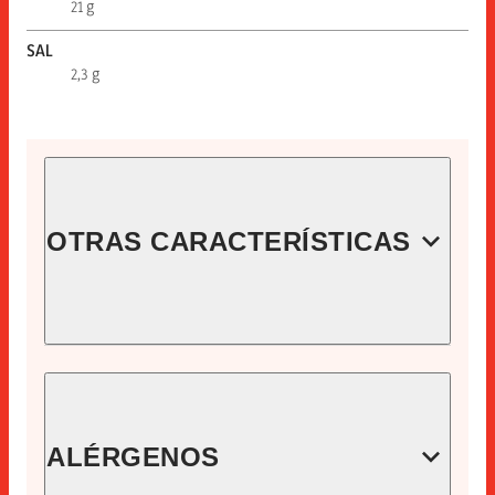
21 g
SAL
2,3 g
OTRAS CARACTERÍSTICAS
CÓDIGO
13070000
EAN
ALÉRGENOS
8410060130708