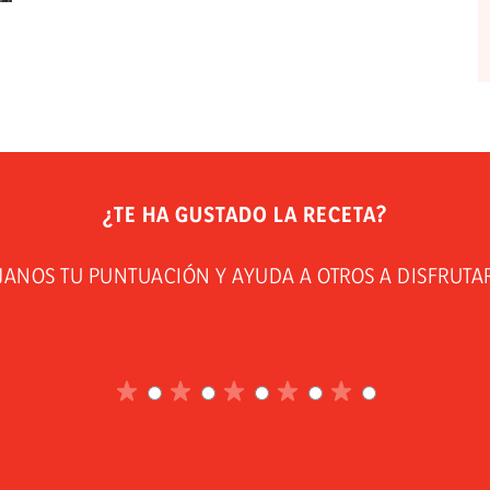
¿TE HA GUSTADO LA RECETA?
JANOS TU PUNTUACIÓN Y AYUDA A OTROS A DISFRUTA
1
sobre
2
5
sobre
3
5
sobre
4
5
sobre
5
5
sobre
5