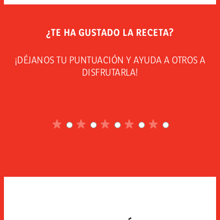
¿TE HA GUSTADO LA RECETA?
¡DÉJANOS TU PUNTUACIÓN Y AYUDA A OTROS A
DISFRUTARLA!
1
sobre
2
5
sobre
3
5
sobre
4
5
sobre
5
5
sobre
5