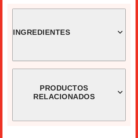
INGREDIENTES
1 lámina de hojaldre
150g lonchas de pechuga de pavo
150g queso
PRODUCTOS
1 huevo para pintar
RELACIONADOS
Semillas de sésamo